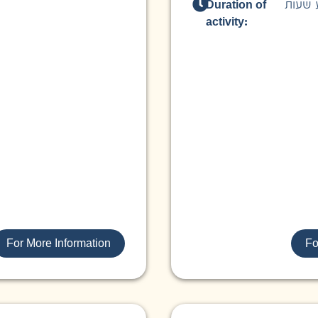
Duration of
 שעות
activity:
For More Information
Fo