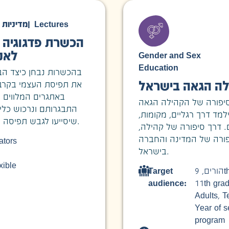
מדיניות 
|
Lectures
הכשרת פדגוגיה :
לאנש
Gender and Sex
Education
בהכשרות נבחן כיצד הב
לה הגאה בישראל
את תפיסת העצמי בקרב י
באתגרים המלווים י
סיפורה של הקהילה הגאה
התבגרותם ונרכוש כלים 
למד דרך רגליים, מקומות
שיסייעו לגבש תפיסה חינוכית מודעת גבריות.
ם. דרך סיפורה של קהילה
פורה של המדינה והחברה
ators
בישראל.
xible
Target
,
הורים
9
audience:
11th gra
Adults
,
T
Year of s
program