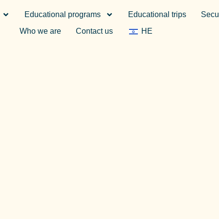
Educational programs
Educational trips
Secur
Who we are
Contact us
HE