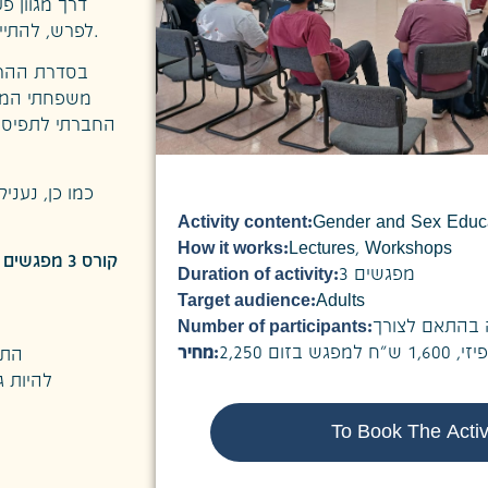
דרך מגוון פ
לפרש, להתייחס ולעצב תהליכים של הבניית גבריות בקרב ילדים ונערים.
בסדרת ההרצא
משפחתי המוד
החברתי לתפיסות
כמו כן, נעני
Activity content:
Gender and Sex Educ
How it works:
Lectures
,
Workshops
קורס 3 מפגשים להורים: הורות במודעות לגבריות.
Duration of activity:
3 מפגשים
Target audience:
Adults
Number of participants:
בהתאם לצורך
2,250  בזום
מחיר:
התמ
להיות ג
To Book The Activ