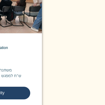
ation
משתנה 
ש"ח למפגש פיזי, 1,600 ש"ח למפגש
ity