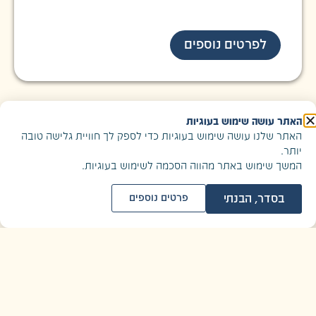
לפרטים נוספים
האתר עושה שימוש בעוגיות
האתר שלנו עושה שימוש בעוגיות כדי לספק לך חוויית גלישה טובה
יותר.
המשך שימוש באתר מהווה הסכמה לשימוש בעוגיות.
ציונות ומורשת - מפגש עם הארץ
|
הרצאות
בסדר, הבנתי
פרטים נוספים
מרחקים ארוכים | אור שיזף
הרצאתו של אור שיזף, מאמן ריצה באזרחות שנפצע
ברגליו במהלך שירות המילואים בחאן יונס. אור יספר על
יחידתו, על חבריו שנפצעו ונפלו ועל תהליך השיקום שלו,
שמתמקד במטרה לחזור למסלול המרתונים.
קהל יעד:
כיתה ט׳
,
כיתה י׳
,
כיתה י״א
,
כיתה י״ב
,
מבוגרים ומבוגרות
,
מפקדים ומפקדות