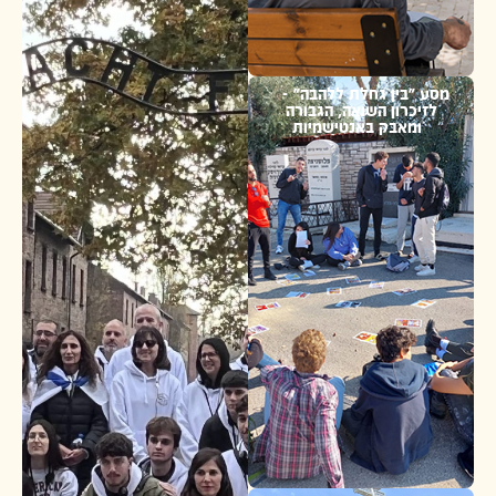
"בין גחלת ללהבה" -
כרון השואה, הגבורה
אבק באנטישמיות