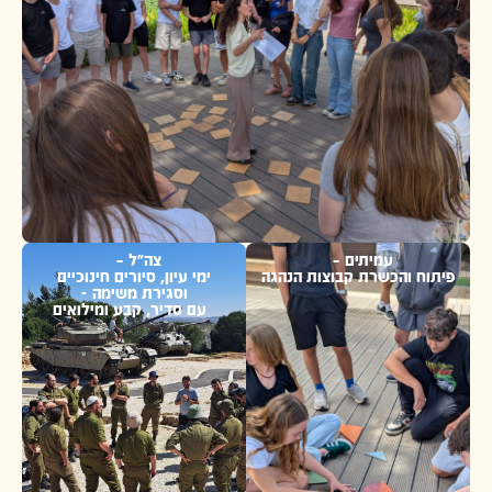
עמיתים –
צה"ל –
והכשרת קבוצות הנהגה
ימי עיון, סיורים חינוכיים
וסגירת משימה -
עם סדיר, קבע ומילואים