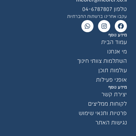
meorer@meorer.
04
חרינו ברשתות החברתיות
סף
הבית
נו
ות צוותי חינוך
ת תוכן
 פעילות
סף
 קשר
ת ממליצים
ת ותנאי שימוש
ת האתר