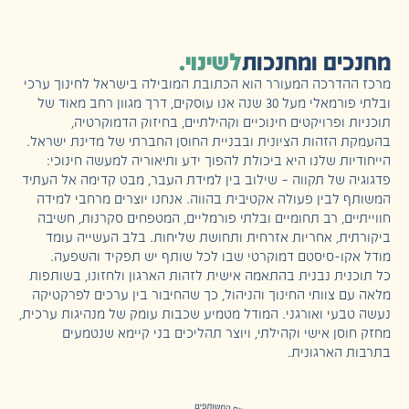
ם ומחנכות
לשינוי.
רכה המעורר הוא הכתובת המובילה בישראל לחינוך ערכי
ובלתי פורמאלי מעל 30 שנה אנו עוסקים, דרך מגוון רחב מאוד של
פרויקטים חינוכיים וקהילתיים, בחיזוק הדמוקרטיה,
זהות הציונית ובבניית החוסן החברתי של מדינת ישראל.
ת שלנו היא ביכולת להפוך ידע ותיאוריה למעשה חינוכי:
של תקווה – שילוב בין למידת העבר, מבט קדימה אל העתיד
בין פעולה אקטיבית בהווה. אנחנו יוצרים מרחבי למידה
ם, רב תחומיים ובלתי פורמליים, המטפחים סקרנות, חשיבה
, אחריות אזרחית ותחושת שליחות. בלב העשייה עומד
ו-סיסטם דמוקרטי שבו לכל שותף יש תפקיד והשפעה.
ת נבנית בהתאמה אישית לזהות הארגון ולחזונו, בשותפות
צוותי החינוך והניהול, כך שהחיבור בין ערכים לפרקטיקה
י ואורגני. המודל מטמיע שכבות עומק של מנהיגות ערכית,
ן אישי וקהילתי, ויוצר תהליכים בני קיימא שנטמעים
ארגונית.