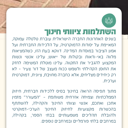
השתלמות ציוותי חינוך
בשנים האחרונות החברה הישראלית עוברת טלטלה עמוקה,
המאיימת על יסודות הדמוקרטיה, על הלכידות החברתית ועל
אמון הציבור במוסדות המדינה. דווקא בעת הזו, כשהמציאות
מלווה באי-ודאות ובקולות של ייאוש, עלינו אנשי ונשות
המקצוע להגביר את התקווה. עלינו מוטלת המשימה לחזק
את החוסן הקהילתי ולשמש ככוח מעצב של דור צעיר – לא
רק כיחידים מצליחים, אלא כחברה מחויבת, ציונית, דמוקרטית
וערכית.
מתוך תפיסה הרואה בחינוך בסיס ללכידות חברתית, חיזוק
הממלכתיות וצמיחה אזרחית משותפת – "המעורר" מזמין
אתכן ואתכם, אנשי וצוותי החינוך והקהילה, להשתתף
בהכשרות מקצועיות לחיזוק החינוך הערכי-דמוקרטי
ולהובלת תהליכים משמעותיים בבתי הספר, בקהילה,
במרחבים בלתי פורמליים ובמרחבים נוספים.