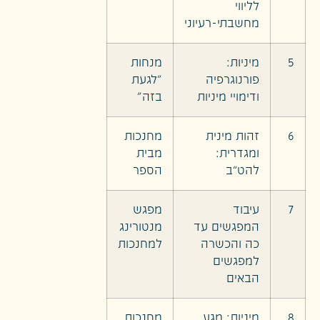
לליווי
מחשבתי-רעיוני
5
מיניות:
מנחות
פורנוגרפיה
"לגעת
ודימויי מיניות
בזה"
6
זהות מינית
מחנכות
ומגדרית:
מבית
להט”ב
הספר
7
עיבוד
מפגש
המפגשים עד
מנטורינג
כה והכשרה
למחנכות
למפגשים
הבאים
8
מיניות: מגע
מחנכות