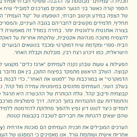
תכנית ה"עמיתים" מבוססת על ההבנה ששינוי חברתי אמיתי בת
הספר קורה כאשר בני הנוער הופכים מצרכנים למובילי שיח אח
של הצפה במידע וקיטוב חברתי, השפעתו של "קול העמית" ה
תחליף, תלמידים מקשיבים לחבריהם בגובה העיניים, והמסרים
בצורה אותנטית ורלוונטית יותר. בחירה במודל זה מאפשרת 
להצמיח מתוכה מנהיגות אקטיבית, שלוקחת אחריות על האקל
הבית-ספרי ומקדמת שיח דמוקרטי ומכבד בנושאים הבוערים 
הישראלית, כמו זיכרון רצח רבין, סובלנות וקבלת האחר.
הפעילות 4 שעות שבהן נקנה לעמיתים "ארגז כלים" מקצועי 
קבוצה. השלב הראשון מתמקד בפיצוח התוכן, בין אם מדובר 
הדמוקרטי" או במורכבות של "לפגוש את האחר", כדי לבנות ביט
בשלב השני, העמיתים מתנסים במיומנויות עמידה מול קהל, ני
קבוצתית ודיבוב קהל. גולת הכותרת של ההכשרה היא תרגול ס
והתמודדות עם התנגדויות בתוך הכיתה. דרך סימולציות מורכב
לומדים כיצד לנווט דיון נפיץ ולהפוך מחלוקת להזדמנות ללמידה
שהם יוצאים להנחות את חבריהם לשכבה בקבוצות קטנות.
אחריות אישית ושותפות גורל. אנו מאמינים כי המפגש של העמ