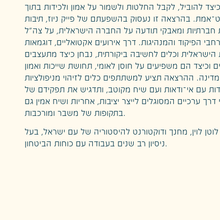
יצד להוביל, לקבל החלטות ולשמור על אמון ולכידות בתוך
־אמת. בהרצאה זו נעסוק בהשפעתם של פייק ניוז, תיבות
 חברתיות ומאבקי תודעה על החברה הישראלית, על צה״ל
חבי הפיקוד והמנהיגות. דרך אירועים אקטואליים, דוגמאות
הישראלית וכלים לחשיבה ביקורתית, נבחן כיצד מתעצבים
ים וכיצד הם משפיעים על חוסן לאומי, תחושת שייכות ואמון
דינה. ההרצאה תציע למשתתפים כלים לזיהוי מניפולציות
ות עם אי־ודאות ועם שיח מקוטב, ותדגיש את תפקידם של
דרך ערכיים המסוגלים לייצר יציבות, אחריות ושיח אמין גם
בתקופות של משבר ומורכבות.
וטן לוין, מחנך ודוקטורנט להיסטוריה של עם ישראל, בעל
ניסיון רב שנים בעבודה עם כוחות הביטחון.