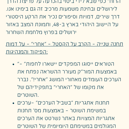
הרוח" כפי שבא לידי ביטוי בהכרעה על פריצת הדרך
לירושלים ובחינת משמעות מרכיב זה גם בימינו אנו.
דרך שירים, דמויות וסיפורים נכיר את הרקע היסטורי
על היישוב היהודי בארץ ב-48, ותמונת המצב באזור
ירושלים בפרוץ מלחמת השחרור
תחנה שנייה – הקרב על הקסטל – "אחרי" – על דמות
הפיקוד והמנהיגות:
"הטוראים ייסוגו המפקדים יישארו לחפות" –
באמצעות המור"ק מעורר ההשראה נפתח את
הערכים העומדים מאחורי המושג "אחרי!". נברר
את מקומו של "האחרי" בתפקידיהם של
השוטרים.
תחנות אתגריות
"בשביל הערכים" –ערכים
במשימת השוטר – באמצעות מס' תחנות
אתגריות המצויות באתר נשרטט את הערכים
המגולמים במשימתם היומיומית של השוטרים