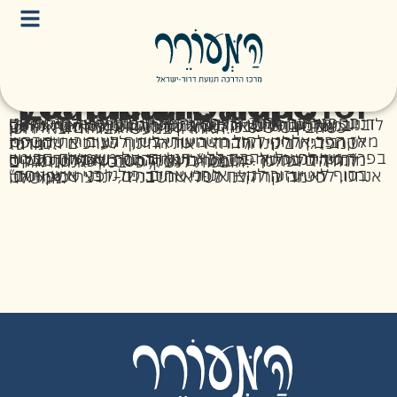
For there is hope for your future – Elchanan Danino
בספטמבר 2024 נרצח אוֹרי דנינו, בנו של הרב אלחנן דנינו, יחד עם הירש גולדברג-פולין, עדן ירושלמי, אלכס לובנוב, אלמוג סרוסי וכרמל גת זכרונם לברכה, שהוחזקו במשך חודשים ארוכים במנהרות חמאס. אורי נחטף ממסיבת הנובה לאחר שניסה לסייע לחבריו – גם כשהבין שיש סיכוי שלא יחזור. הוא נלחם עד הרגע האחרון במעשי גבורה יוצאי דופן.
מאז הפך אלחנן לקול משמעותי בשיח הציבורי שמבקש לקרב בין חלקי החברה הישראלית, לשנות את השפה שמפלגת בינינו ולהחזיר את החינוך לערכים ולמידות למרכז.
בפרק נשוחח על אהבה ללא תנאים, על משמעות הביטוי "חנוך לנער על פי דרכו", ועל ההבנה שגבולות השיח מתחילים בחינוך. נשמע גם את המסר שאלחנן מבקש להדהד לכולנו – לעצור לרגע ולחשוב לפני שהמילים הופכות לנשק, כי בסוף אנחנו אחים.
"בסוף לא יעזור לנו – אנחנו אחים. כולנו בני איש אחד אנחנו. לחשוב עוד קצת לפני שמדברים, לפני שמפגינים. כי מה קרה לנו כשלא חשבנו? – נרצח כאן ראש ממשלה."