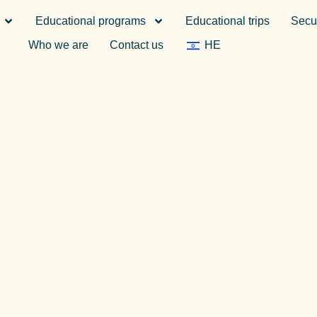
Educational programs
Educational trips
Secur
Who we are
Contact us
HE