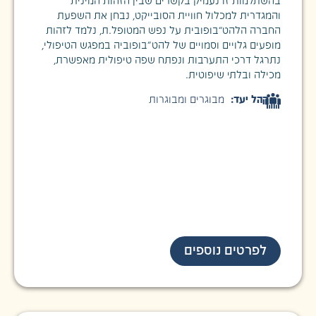
בהשתלמות זו נעמיק בקשרים שבין הזהות המינית
והמגדרית למכלול חוויית הסובייקט, נבחן את השפעת
החברה הלהט”בופובית על נפש המטופל.ת, נלמד לזהות
מופעים גלויים וסמויים של להט"בופוביה במפגש הטיפולי,
נתרגל דרכי התערבות ונפתח שפה טיפולית מאפשרת,
מכילה ובלתי שיפוטית.
קהל יעד:
מבוגרים ומבוגרות
לפרטים נוספים