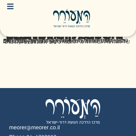
בדרכו של הרצל – 120 שנים לקונגרס הציוני הראשון
כולנו יודעים שהרצל היה חוזה המדינה, אבל מה בעצם היה חזונו? מטרת השיעור היא לחשוף את התלמידים והתלמידות לחזונו של הרצל לחברה צודקת ולבחון את המציאות בישראל כיום לאור חזון זה. נעמיק ביכולתם של התלמידים והתלמידות להשפיע ולשנות את החברה כדי ליצור אותה כצודקת יותר.
meorer@meorer.co.il