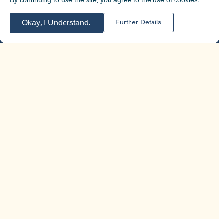
By continuing to use the site, you agree to the use of cookies.
Who we are
Training for education teams
Okay, I Understand.
Further Details
Content worlds
Activity cycle
Additional information
Contact us
Customer Recommendations
Privacy and Terms of Use
Website Accessibility
Join Our Mailing List