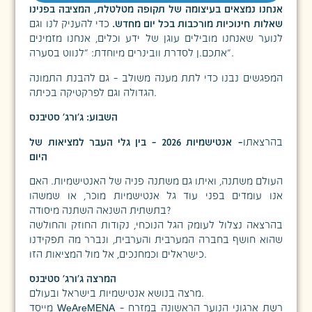
אנחנו נמצאים בעיצומה של תקופה מטלטלת, המציבה בפנינו
שאלות חינוכיות מורכבות בכל יום מחדש.
כדי להעניק לנו וגם
לנוער שאנחנו מובילים עוגן של ידע וכלים, אנחנו מזמינים
אתכם.ן לסדרת וובינרים מיוחדת: "לנווט בסערה".
המפגשים נבנו כדי לתת מענה משולב – גם להבנת התמונה
הגדולה וגם לפרקטיקה בכיתה.
השבוע: ג'ורג' סטיבנס
בהרצאתו
–
אנטישמיות 2026 – בין גלי העבר למציאות של
היום
העולם משתנה, ואיתו גם משתנה פניה של האנטישמיות. האם
אנו עומדים בפני עוד גל אנטישמיות מוכר, או שמשהו
בתשתית השנאה השתנה מיסודה?
בהרצאה נצלול לעומק הגל הנוכחי, נקודות החוזק והחולשה
שהוא חושף בחברה המערבית והערבית, ונברר מה תפקידנו
כישראלים וכמחנכים, אל מול המציאות הזו.
המרצה
ג'ורג' סטיבנס
מרצה בנושא אנטישמיות בישראל ובעולם.
מייסד WeAreMENA – רשת ארגוני הנוער הראשונה במזרח