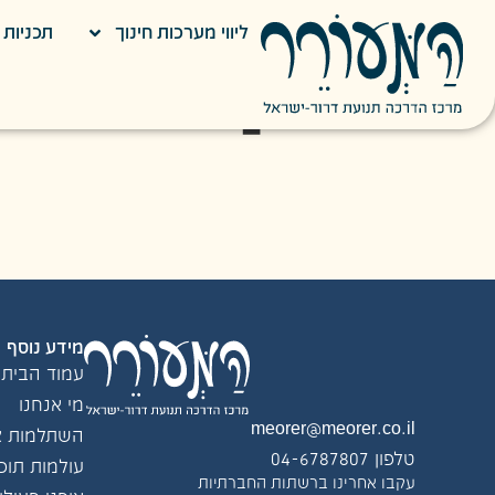
ליווי מערכות חינוך
תכניות ח
עירן וינטר
סמנכ“ל תפעול
מידע נוסף
עמוד הבית
מי אנחנו
meorer@meorer.co.il
השתלמות צו
טלפון 04-6787807
עולמות תוכן
עקבו אחרינו ברשתות החברתיות