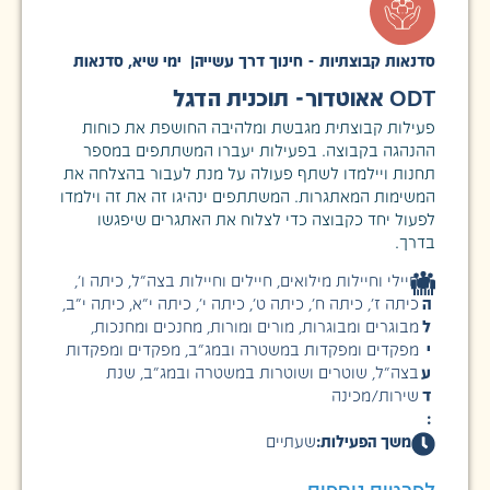
סדנאות קבוצתיות - חינוך דרך עשייה
|
ימי שיא
,
סדנאות
ODT אאוטדור- תוכנית הדגל
פעילות קבוצתית מגבשת ומלהיבה החושפת את כוחות
ההנהגה בקבוצה. בפעילות יעברו המשתתפים במספר
תחנות ויילמדו לשתף פעולה על מנת לעבור בהצלחה את
המשימות המאתגרות. המשתתפים ינהיגו זה את זה וילמדו
לפעול יחד כקבוצה כדי לצלוח את האתגרים שיפגשו
בדרך.
ק
חיילי וחיילות מילואים
,
חיילים וחיילות בצה״ל
,
כיתה ו׳
,
ה
כיתה ז׳
,
כיתה ח׳
,
כיתה ט׳
,
כיתה י׳
,
כיתה י״א
,
כיתה י״ב
,
ל
מבוגרים ומבוגרות
,
מורים ומורות
,
מחנכים ומחנכות
,
י
מפקדים ומפקדות במשטרה ובמג״ב
,
מפקדים ומפקדות
ע
בצה״ל
,
שוטרים ושוטרות במשטרה ובמג״ב
,
שנת
ד
שירות/מכינה
:
משך הפעילות:
שעתיים