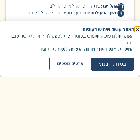
קהל יעד:
כיתה י׳
,
כיתה י״א
,
כיתה י״ב
משך הפעילות:
יומיים עד חמישה ימים, כולל לינה
לפרטים נוספים
האתר עושה שימוש בעוגיות
האתר שלנו עושה שימוש בעוגיות כדי לספק לך חוויית גלישה טובה
יותר.
המשך שימוש באתר מהווה הסכמה לשימוש בעוגיות.
תוכנית דגל
בסדר, הבנתי
פרטים נוספים
לגעת בזה - חינוך מיני ומגדרי
|
סדנאות
סדנאות לבנות ובני נוער וילדות.ים
רצף של 6-2 מפגשים הבאים להקנות לילדים ולנוער מושגי
בסיס וכלים לשיח במגוון הנושאים הנוגעים למיניות
ולמגדר. במפגשים נסייע לילדים ולנוער לנווט בחוכמה
וברגישות, תוך קשב לעצמי, בסבך החיים המיניים.