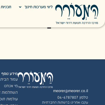
ליווי מערכות חינוך
תכניות ח
דורון מנור
מסעות בישראל
מידע נוסף
עמוד הבית
מי אנחנו
meorer@meorer.co.il
השתלמות צו
טלפון 04-6787807
עולמות תוכן
עקבו אחרינו ברשתות החברתיות