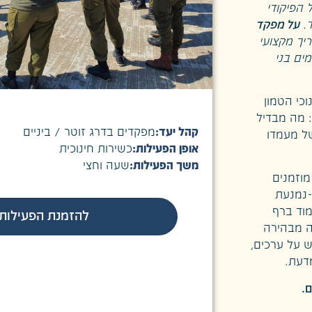
הפיקודי
ד.
על מפקד
יך מקצועי
ים בני
כי הטמון
 מה מבדיל
קהל יעד:
מפקדים בדרג זוטר / ביניים
ל מעמדו
אופן הפעילות:
כשירות חינוכית
משך הפעילות:
שעה וחצי
מוזמנים
-נמנעת
מוד ברף
להזמנת הפעילות
ה מבהירה
 על ערכים,
דעת.
.