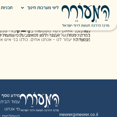
ליווי מערכות חינוך
תכניות ח
כִּי יֵשׁ תִּקְ
בספטמבר 2024 נרצח אוֹרי דנינו, בנו של הרב אלחנן דנינו, יחד עם הירש גולדברג-פולין, עדן ירושלמי, אלכס לובנוב, אלמוג סרוסי וכרמל גת זכרונם לברכה, שהוחזקו במשך חודשים ארוכים במנהרות חמאס. אורי נחטף ממסיבת הנובה לאחר שניסה לסייע לחבריו – גם כשהבין שיש סיכוי שלא יחזור. הוא נלחם עד הרגע האחרון במעשי גבורה יוצאי דופן.
מאז הפך אלחנן לקול משמעותי בשיח הציבורי שמבקש לקרב בין חלקי החברה הישראלית, לשנות את השפה שמפלגת בינינו ולהחזיר את החינוך לערכים ולמידות למרכז.
בפרק נשוחח על אהבה ללא תנאים, על משמעות הביטוי "חנוך לנער על פי דרכו", ועל ההבנה שגבולות השיח מתחילים בחינוך. נשמע גם את המס
"בסוף לא יעזור לנו – אנחנו אחים. כולנו בני איש אחד אנחנו. לחשוב עוד קצת לפני שמדברים, לפני שמפגינים. כי מה קרה לנו כשלא חשבנו? – נרצח כאן ראש ממשלה."
מידע נוסף
עמוד הבית
מי אנחנו
meorer@meorer.co.il
השתלמות צו