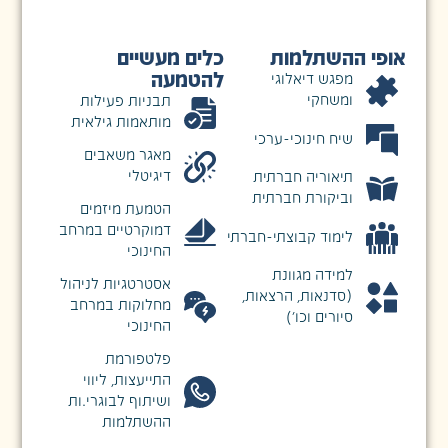
אופי ההשתלמות
כלים מעשיים
להטמעה
מפגש דיאלוגי
ומשחקי
תבניות פעילות
מותאמות גילאית
שיח חינוכי-ערכי
מאגר משאבים
דיגיטלי
תיאוריה חברתית
וביקורת חברתית
הטמעת מיזמים
דמוקרטיים במרחב
לימוד קבוצתי-חברתי
החינוכי
למידה מגוונת
אסטרטגיות לניהול
(סדנאות, הרצאות,
מחלוקות במרחב
סיורים וכו’)
החינוכי
פלטפורמת
התייעצות, ליווי
ושיתוף לבוגרי.ות
ההשתלמות