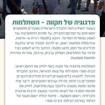
פדגוגיה של תקווה – השתלמות
בעשור האחרון חווה החברה הישראלית משברים מתמשכים
המאיימים על המרקם החברתי, על יסודות הדמוקרטיה ועל
האמון במוסדות המדינה. דווקא בתקופה רוויית אי-וודאות,
שיח מפלג ותחושת ייאוש, יש לחינוך תפקיד קריטי בהנעת
תהליכים של חוסן, תיקון ותקווה. החינוך נדרש לשמש כציר
מרכזי של התחדשות, המחזק ערכים, שייכות, אחריות אזרחית
ותחושת משמעות.
השתלמות
פדגוגיה של תקווה
באה לחזק את החוסן האישי,
הבית-ספרי והקהילתי של צוותי ההוראה, החינוך החברתי
והניהול; להקנות כלים מעשיים ליצירת תהליכים חינוכיים
המחברים בין זהות, קהילה וערכים דמוקרטיים; לייצר שיח
פדגוגי פתוח, מקשיב ורלוונטי בעת מחלוקות; לחזק את
תפיסת תפקידו של הצוות החינוכי כמעצב תרבות ארגונית
וחברתית; ויישום והטמעה – פיתוח יכולת יישום מעשי של
הנלמד במרחב הכיתתי והבית-ספרי.