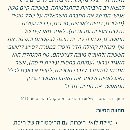
האחדות – שלל מקומות תרבות ובילוי בהם ניתן
למצוא רב תרבותיות בהתגלמותה. בשכונה קיים מגוון
אנושי המייצג את החברה הישראלית על שלל גווניה
(חילונים, דתיים לאומיים, חרדים, ערבים ועולים
חדשים צעירים ומבוגרים). לאחר מאבקים של
התושבים, נעתרה עיריית חיפה לבקשתם והקימה את
גוף ׳מנהלת קהילת הדר חיפה׳ במטרה לסייע לתושבי
השכונה ולהעניק מענה לצרכיהם. גוף המנהלת הוא
תאגיד עירוני (עמותה בחסות עיריית חיפה), אשר
מטרתו להתחבר לצרכי השכונה, לקיים אירועים לכלל
האוכלוסיות ולשמר את האיזון האנושי העדין
המאפשר את החיים יחדיו."
מתוך דברי ההסבר של ועדת הפרס, טקס קבלת הפרס, יוני 2017
מתווה הסיור:
טיילת לואי: היכרות עם ההיסטוריה של חיפה,