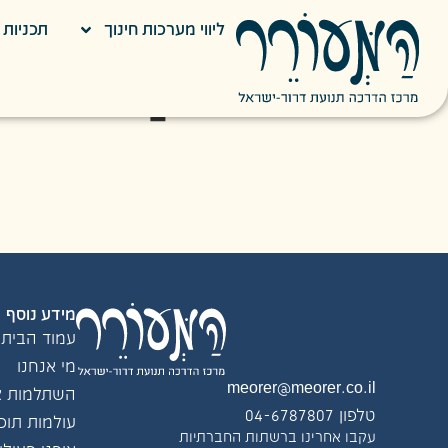
ליווי מערכות חינוך
תכניות ח
מאי יקובוב
מנהלת משרד, רכש וספקים
מידע נוסף
עמוד הבית
מי אנחנו
meorer@meorer.co.il
השתלמות צו
טלפון 04-6787807
עולמות תוכן
עקבו אחרינו ברשתות החברתיות