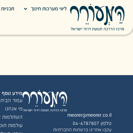
ליווי מערכות חינוך
תכניות ח
אוהד שגיא
גזברות
מידע נוסף
עמוד הבית
מי אנחנו
meorer@meorer.co.il
השתלמות צו
טלפון 04-6787807
עולמות תוכן
עקבו אחרינו ברשתות החברתיות