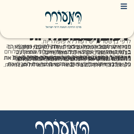
דעות לא פופולריות – רפי בן שטרית
לרפי בן שטרית יש דעות לא פופולריות.
הוא איש חינוך ועשייה ציבורית, שגדל בבית שאן וחי בה עד היום, וגם כיהן כראש העיר שלה (2013-2018). מגדיר את עצמו כימיני, מסורתי, דתי-לאומי, חלק מזרם הציונות דתית ושימש גם רכז מחוז צפון בבני עקיבא.
ב-07 באוקטובר שכל את בנו אלרואי ז"ל ששירת כלוחם ביחידת האיסוף הקרבי והיה אחראי בלוני התצפית בבסיס נחל עוז. אלרואי נלחם עד הרגע האחרון עם הצוות שלו בקרב גבורה נגד המחבלים.
מאז החל במאבק לחקירת אירועי האסון והפך לאחד הקולות הבולטים בדרישה להקמת ועדת חקירה ממלכתית. יחד עם איל אשל ומשפחות נוספות הקים את מועצת אוקטובר, שהפך לארגון הגדול ביותר שמייצג את הנרצחים, הפצועים והחטופים – במטרה להביא קצת מזור ושלווה למשפחות השכולות, לעשות צדק עם הנופלים ובעיקר כדי למנוע את האסון הבא, כחלק מהחובה והאחריות שלנו כחברה גם לדורות הבאים.
רפי מדבר אתנו על רצח רבין בראי המציאות העכשווית, על איך מחזיקים בתקווה לצד הכאב, על מה נותן לו כח לקום בבוקר ואיך מעצימים את הרוח הישראלית והציונית ברוח חזונם של נביאי ישראל ומגילת העצמאות.