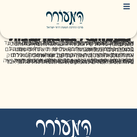
בשעה של כאב הלבבות נפתחים – בת-גלים שער
איך ממשיכים אחרי אובדן שאין לו מילים? בת־גלים – אשת חינוך, מרצה ופעילת ציבור, איבדה את בנה גיל־עד ז"ל באירוע החטיפה והרצח של שלושת הנערים, שהרעיד את המדינה בקיץ 2014. מתוך הכאב האישי, היא בחרה במסע של שליחות שמחברת, מאחדת ובונה קשרים בין כל חלקי החברה הישראלית ובין ישראל לתפוצות.
בשיחה מרגשת היא משתפת על 18 ימי החיפושים, על הכוח שקיבלה מהעם, על האופטימיות שמלווה אותה גם ברגעי משבר, ועל האמונה שאחדות היא לא סיסמה – אלא בחירה יומיומית.
נשוחח גם על היוזמות שהקימה: "יום האחדות", פרס ירושלים לאחדות ישראל, ועמותת Sonshine (מאירים את העולם לזכרם), ועל הדרך שבה היא מבקשת לחזק את החוסן האישי והלאומי של עם ישראל.
"כל הזמן ניסינו להגיד 'בואו נהיה כולנו אחדות, בואו נהיה כולנו אותו דבר, בואו נתקרב אחד לשני, כדי שנראה כמה אנחנו לא ממש אותו דבר, אבל קצת אותו דבר'. והיום אנחנו מבינים שדווקא המגוון הוא המקום הכל-כך מפרה, כל-כך חיובי, המקום של אתם תישארו כמו שאתם, אני אשאר כמו שאני, הם יישארו כמו שהם, אבל ביחד אנחנו יכולים להפיק וואו אחד גדול"