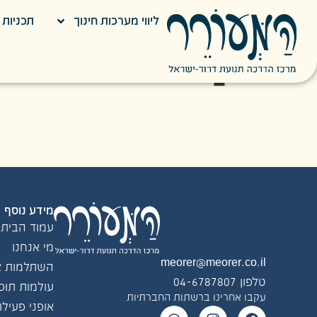
ליווי מערכות חינוך
תכניות ח
קטגוריה:
סט
מידע נוסף
עמוד הבית
מי אנחנו
meorer@meorer.co.il
השתלמות צו
טלפון 04-6787807
עולמות תוכן
עקבו אחרינו ברשתות החברתיות
אופני פעילו